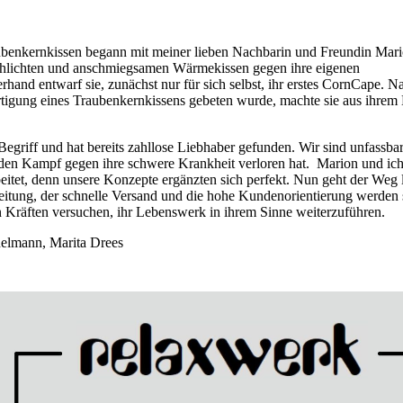
benkernkissen begann mit meiner lieben Nachbarin und Freundin Mar
chlichten und anschmiegsamen Wärmekissen gegen ihre eigenen
hand entwarf sie, zunächst nur für sich selbst, ihr erstes CornCape. 
tigung eines Traubenkernkissens gebeten wurde, machte sie aus ihre
egriff und hat bereits zahllose Liebhaber gefunden. Wir sind unfassbar 
den Kampf gegen ihre schwere Krankheit verloren hat. Marion und ic
itet, denn unsere Konzepte ergänzten sich perfekt. Nun geht der Weg 
eitung, der schnelle Versand und die hohe Kundenorientierung werden 
n Kräften versuchen, ihr Lebenswerk in ihrem Sinne weiterzuführen.
helmann, Marita Drees