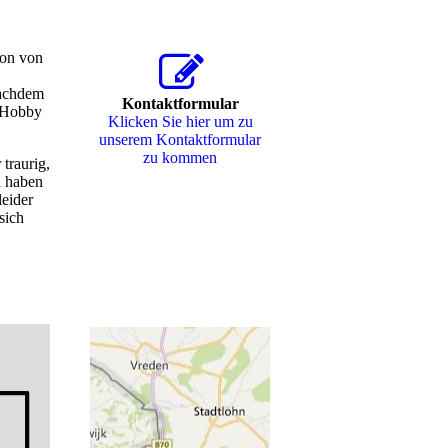
ion von
Nachdem
Kontaktformular
m Hobby
Klicken Sie hier um zu
unserem Kon­takt­for­mu­lar
zu kommen
traurig,
h haben
leider
sich