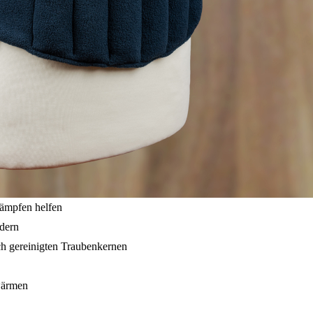
ämpfen helfen
dern
sch gereinigten Traubenkernen
wärmen